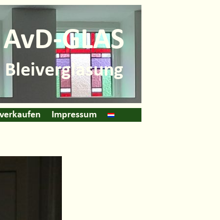
AvD-GLAS
Bleiverglasung
 verkaufen
Impressum