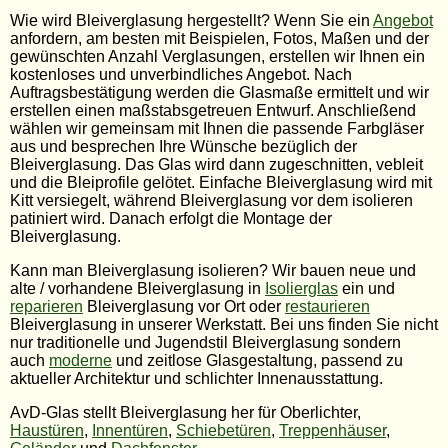
Wie wird Bleiverglasung hergestellt? Wenn Sie ein
Angebot
anfordern, am besten mit Beispielen, Fotos, Maßen und der
gewünschten Anzahl Verglasungen, erstellen wir Ihnen ein
kostenloses und unverbindliches Angebot. Nach
Auftragsbestätigung werden die Glasmaße ermittelt und wir
erstellen einen maßstabsgetreuen Entwurf. Anschließend
wählen wir gemeinsam mit Ihnen die passende Farbgläser
aus und besprechen Ihre Wünsche bezüglich der
Bleiverglasung. Das Glas wird dann zugeschnitten, vebleit
und die Bleiprofile gelötet. Einfache Bleiverglasung wird mit
Kitt versiegelt, während Bleiverglasung vor dem isolieren
patiniert wird. Danach erfolgt die Montage der
Bleiverglasung.
Kann man Bleiverglasung isolieren? Wir bauen neue und
alte / vorhandene Bleiverglasung in
Isolierglas
ein und
reparieren
Bleiverglasung vor Ort oder
restaurieren
Bleiverglasung in unserer Werkstatt. Bei uns finden Sie nicht
nur traditionelle und Jugendstil Bleiverglasung sondern
auch
moderne
und zeitlose Glasgestaltung, passend zu
aktueller Architektur und schlichter Innenausstattung.
AvD-Glas stellt Bleiverglasung her für Oberlichter,
Haustüren
,
Innentüren
,
Schiebetüren
,
Treppenhäuser
,