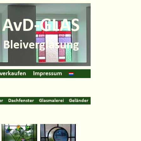
AvD-GLAS
Bleiverglasung
 verkaufen
Impressum
er
Dachfenster
Glasmalerei
Geländer