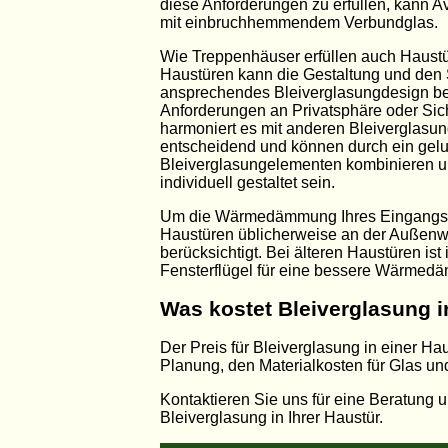
diese Anforderungen zu erfüllen, kann A
mit einbruchhemmendem Verbundglas.
Wie Treppenhäuser erfüllen auch Haustür
Haustüren kann die Gestaltung und den St
ansprechendes Bleiverglasungdesign bes
Anforderungen an Privatsphäre oder Sich
harmoniert es mit anderen Bleiverglasun
entscheidend und können durch ein gelu
Bleiverglasungelementen kombinieren und
individuell gestaltet sein.
Um die Wärmedämmung Ihres Eingangsberei
Haustüren üblicherweise an der Außenwan
berücksichtigt. Bei älteren Haustüren ist
Fensterflügel für eine bessere Wärmed
Was kostet Bleiverglasung i
Der Preis für Bleiverglasung in einer H
Planung, den Materialkosten für Glas un
Kontaktieren Sie uns für eine Beratung 
Bleiverglasung in Ihrer Haustür.