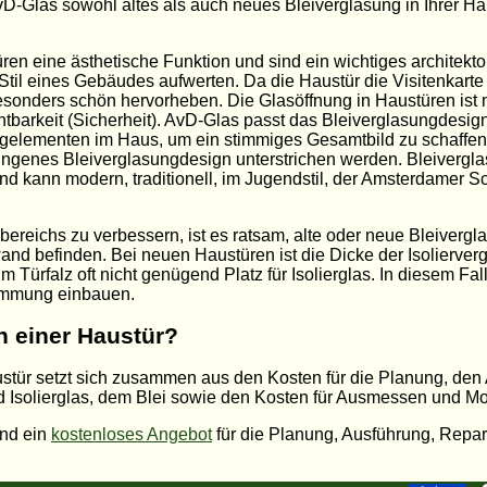
vD-Glas sowohl altes als auch neues Bleiverglasung in Ihrer H
en eine ästhetische Funktion und sind ein wichtiges architekt
il eines Gebäudes aufwerten. Da die Haustür die Visitenkarte e
onders schön hervorheben. Die Glasöffnung in Haustüren ist me
tbarkeit (Sicherheit). AvD-Glas passt das Bleiverglasungdesi
gelementen im Haus, um ein stimmiges Gesamtbild zu schaffen.
ngenes Bleiverglasungdesign unterstrichen werden. Bleiverglas
 kann modern, traditionell, im Jugendstil, der Amsterdamer Sc
chs zu verbessern, ist es ratsam, alte oder neue Bleiverglasu
d befinden. Bei neuen Haustüren ist die Dicke der Isolierverg
 im Türfalz oft nicht genügend Platz für Isolierglas. In diesem Fa
ämmung einbauen.
n einer Haustür?
austür setzt sich zusammen aus den Kosten für die Planung, den
d Isolierglas, dem Blei sowie den Kosten für Ausmessen und M
und ein
kostenloses Angebot
für die Planung, Ausführung, Repar