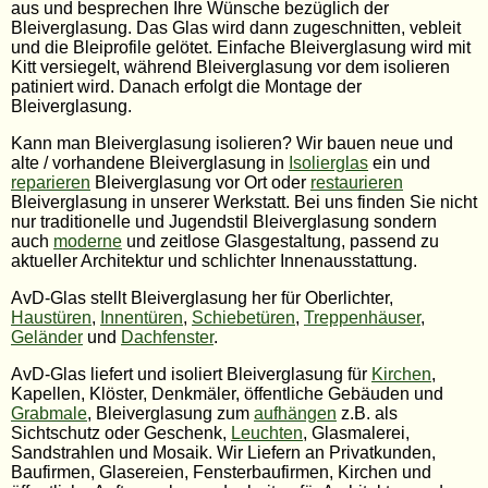
aus und besprechen Ihre Wünsche bezüglich der
Bleiverglasung. Das Glas wird dann zugeschnitten, vebleit
und die Bleiprofile gelötet. Einfache Bleiverglasung wird mit
Kitt versiegelt, während Bleiverglasung vor dem isolieren
patiniert wird. Danach erfolgt die Montage der
Bleiverglasung.
Kann man Bleiverglasung isolieren? Wir bauen neue und
alte / vorhandene Bleiverglasung in
Isolierglas
ein und
reparieren
Bleiverglasung vor Ort oder
restaurieren
Bleiverglasung in unserer Werkstatt. Bei uns finden Sie nicht
nur traditionelle und Jugendstil Bleiverglasung sondern
auch
moderne
und zeitlose Glasgestaltung, passend zu
aktueller Architektur und schlichter Innenausstattung.
AvD-Glas stellt Bleiverglasung her für Oberlichter,
Haustüren
,
Innentüren
,
Schiebetüren
,
Treppenhäuser
,
Geländer
und
Dachfenster
.
AvD-Glas liefert und isoliert Bleiverglasung für
Kirchen
,
Kapellen, Klöster, Denkmäler, öffentliche Gebäuden und
Grabmale
, Bleiverglasung zum
aufhängen
z.B. als
Sichtschutz oder Geschenk,
Leuchten
, Glasmalerei,
Sandstrahlen und Mosaik. Wir Liefern an Privatkunden,
Baufirmen, Glasereien, Fensterbaufirmen, Kirchen und