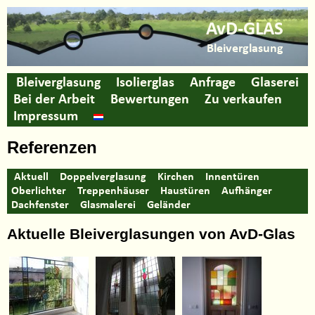
AvD-GLAS
Bleiverglasung
Bleiverglasung
Isolierglas
Anfrage
Glaserei
Bei der Arbeit
Bewertungen
Zu verkaufen
Impressum
Referenzen
Aktuell
Doppelverglasung
Kirchen
Innentüren
Oberlichter
Treppenhäuser
Haustüren
Aufhänger
Dachfenster
Glasmalerei
Geländer
Aktuelle Bleiverglasungen von AvD-Glas