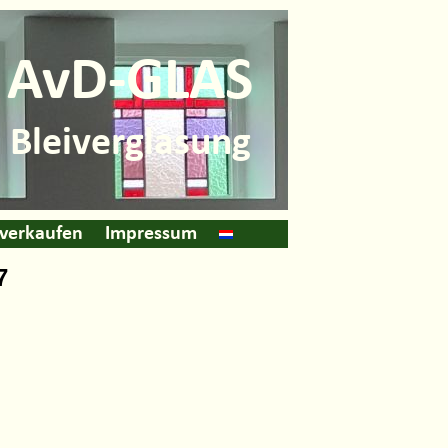
AvD-GLAS
Bleiverglasung
 verkaufen
Impressum
7