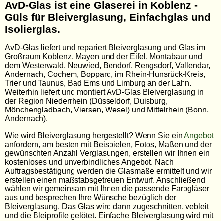
AvD-Glas ist eine Glaserei in Koblenz -
Güls für Bleiverglasung, Einfachglas und
Isolierglas.
AvD-Glas liefert und repariert Bleiverglasung und Glas im
Großraum Koblenz, Mayen und der Eifel, Montabaur und
dem Westerwald, Neuwied, Bendorf, Rengsdorf, Vallendar,
Andernach, Cochem, Boppard, im Rhein-Hunsrück-Kreis,
Trier und Taunus, Bad Ems und Limburg an der Lahn.
Weiterhin liefert und montiert AvD-Glas Bleiverglasung in
der Region Niederrhein (Düsseldorf, Duisburg,
Mönchengladbach, Viersen, Wesel) und Mittelrhein (Bonn,
Andernach).
Wie wird Bleiverglasung hergestellt? Wenn Sie ein
Angebot
anfordern, am besten mit Beispielen, Fotos, Maßen und der
gewünschten Anzahl Verglasungen, erstellen wir Ihnen ein
kostenloses und unverbindliches Angebot. Nach
Auftragsbestätigung werden die Glasmaße ermittelt und wir
erstellen einen maßstabsgetreuen Entwurf. Anschließend
wählen wir gemeinsam mit Ihnen die passende Farbgläser
aus und besprechen Ihre Wünsche bezüglich der
Bleiverglasung. Das Glas wird dann zugeschnitten, vebleit
und die Bleiprofile gelötet. Einfache Bleiverglasung wird mit