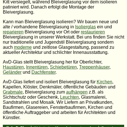
Kitt versiegelt, während Bleiverglasung vor dem isolieren
patiniert wird. Danach erfolgt die Montage der
Bleiverglasung.
Kann man Bleiverglasung isolieren? Wir bauen neue und
alte / vorhandene Bleiverglasung in
Isolierglas
ein und
reparieren
Bleiverglasung vor Ort oder
restaurieren
Bleiverglasung in unserer Werkstatt. Bei uns finden Sie nicht
nur traditionelle und Jugendstil Bleiverglasung sondern
auch
moderne
und zeitlose Glasgestaltung, passend zu
aktueller Architektur und schlichter Innenausstattung.
AvD-Glas stellt Bleiverglasung her für Oberlichter,
Haustüren
,
Innentüren
,
Schiebetüren
,
Treppenhäuser
,
Geländer
und
Dachfenster
.
AvD-Glas liefert und isoliert Bleiverglasung für
Kirchen
,
Kapellen, Klöster, Denkmäler, öffentliche Gebäuden und
Grabmale
, Bleiverglasung zum
aufhängen
z.B. als
Sichtschutz oder Geschenk,
Leuchten
, Glasmalerei,
Sandstrahlen und Mosaik. Wir Liefern an Privatkunden,
Baufirmen, Glasereien, Fensterbaufirmen, Kirchen und
öffentliche Auftraggeber und arbeiten für Architekten und
Künstler.