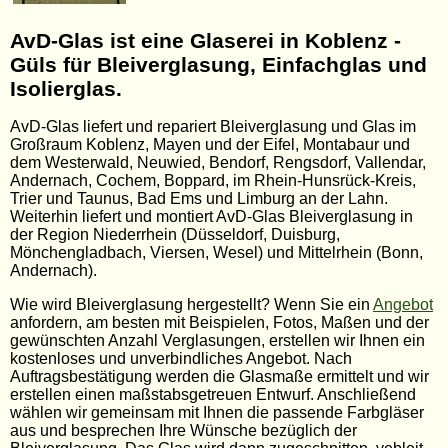
AvD-Glas ist eine Glaserei in Koblenz -
Güls für Bleiverglasung, Einfachglas und
Isolierglas.
AvD-Glas liefert und repariert Bleiverglasung und Glas im
Großraum Koblenz, Mayen und der Eifel, Montabaur und
dem Westerwald, Neuwied, Bendorf, Rengsdorf, Vallendar,
Andernach, Cochem, Boppard, im Rhein-Hunsrück-Kreis,
Trier und Taunus, Bad Ems und Limburg an der Lahn.
Weiterhin liefert und montiert AvD-Glas Bleiverglasung in
der Region Niederrhein (Düsseldorf, Duisburg,
Mönchengladbach, Viersen, Wesel) und Mittelrhein (Bonn,
Andernach).
Wie wird Bleiverglasung hergestellt? Wenn Sie ein
Angebot
anfordern, am besten mit Beispielen, Fotos, Maßen und der
gewünschten Anzahl Verglasungen, erstellen wir Ihnen ein
kostenloses und unverbindliches Angebot. Nach
Auftragsbestätigung werden die Glasmaße ermittelt und wir
erstellen einen maßstabsgetreuen Entwurf. Anschließend
wählen wir gemeinsam mit Ihnen die passende Farbgläser
aus und besprechen Ihre Wünsche bezüglich der