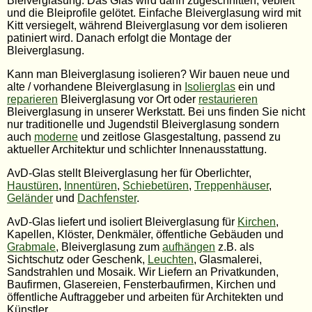
Bleiverglasung. Das Glas wird dann zugeschnitten, vebleit
und die Bleiprofile gelötet. Einfache Bleiverglasung wird mit
Kitt versiegelt, während Bleiverglasung vor dem isolieren
patiniert wird. Danach erfolgt die Montage der
Bleiverglasung.
Kann man Bleiverglasung isolieren? Wir bauen neue und
alte / vorhandene Bleiverglasung in
Isolierglas
ein und
reparieren
Bleiverglasung vor Ort oder
restaurieren
Bleiverglasung in unserer Werkstatt. Bei uns finden Sie nicht
nur traditionelle und Jugendstil Bleiverglasung sondern
auch
moderne
und zeitlose Glasgestaltung, passend zu
aktueller Architektur und schlichter Innenausstattung.
AvD-Glas stellt Bleiverglasung her für Oberlichter,
Haustüren
,
Innentüren
,
Schiebetüren
,
Treppenhäuser
,
Geländer
und
Dachfenster
.
AvD-Glas liefert und isoliert Bleiverglasung für
Kirchen
,
Kapellen, Klöster, Denkmäler, öffentliche Gebäuden und
Grabmale
, Bleiverglasung zum
aufhängen
z.B. als
Sichtschutz oder Geschenk,
Leuchten
, Glasmalerei,
Sandstrahlen und Mosaik. Wir Liefern an Privatkunden,
Baufirmen, Glasereien, Fensterbaufirmen, Kirchen und
öffentliche Auftraggeber und arbeiten für Architekten und
Künstler.